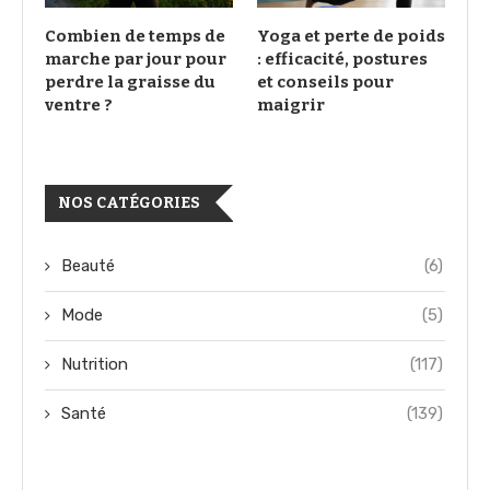
Combien de temps de
Yoga et perte de poids
marche par jour pour
: efficacité, postures
perdre la graisse du
et conseils pour
ventre ?
maigrir
NOS CATÉGORIES
Beauté
(6)
Mode
(5)
Nutrition
(117)
Santé
(139)