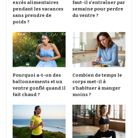
excès alimentaires
faut-il s’entraîner par
pendant les vacances
semaine pour perdre
sans prendre de
du ventre ?
poids ?
Pourquoi a-t-on des
Combien de temps le
ballonnements et un
corps met-il à
ventre gonflé quand il
s’habituer à manger
fait chaud ?
moins ?