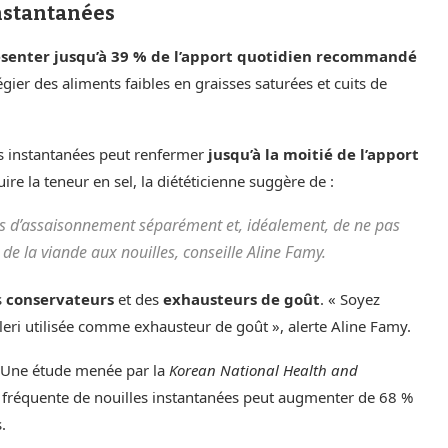
instantanées
ésenter jusqu’à 39 % de l’apport quotidien recommandé
légier des aliments faibles en graisses saturées et cuits de
es instantanées peut renfermer
jusqu’à la moitié de l’apport
uire la teneur en sel, la diététicienne suggère de :
ts d’assaisonnement séparément et, idéalement, de ne pas
u de la viande aux nouilles, conseille Aline Famy.
s
conservateurs
et des
exhausteurs de goût
. « Soyez
leri utilisée comme exhausteur de goût », alerte Aline Famy.
 Une étude menée par la
Korean National Health and
réquente de nouilles instantanées peut augmenter de 68 %
.