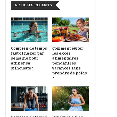
ARTICLES RÉCENTS
Combien de temps
Comment éviter
faut-il nager par
les excès
semaine pour
alimentaires
affiner sa
pendant les
silhouette?
vacances sans
prendre de poids
?