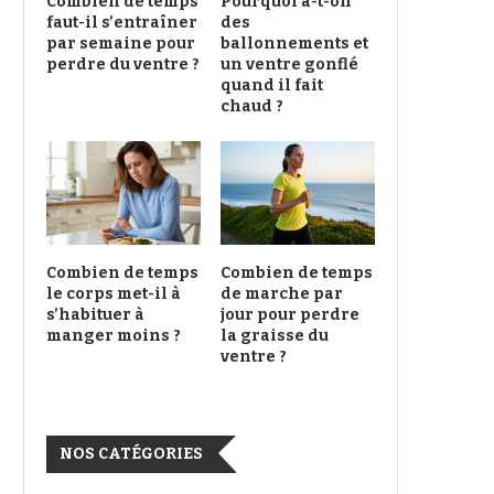
Combien de temps
Pourquoi a-t-on
faut-il s’entraîner
des
par semaine pour
ballonnements et
perdre du ventre ?
un ventre gonflé
quand il fait
chaud ?
Combien de temps
Combien de temps
le corps met-il à
de marche par
s’habituer à
jour pour perdre
manger moins ?
la graisse du
ventre ?
NOS CATÉGORIES