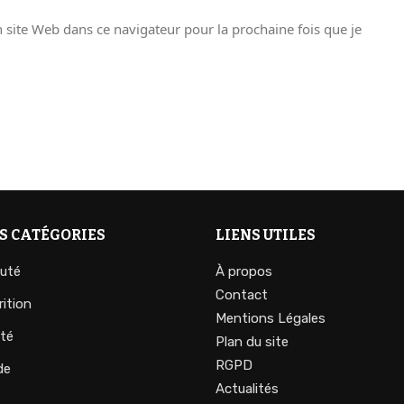
site Web dans ce navigateur pour la prochaine fois que je
S CATÉGORIES
LIENS UTILES
uté
À propos
Contact
rition
Mentions Légales
té
Plan du site
RGPD
de
Actualités