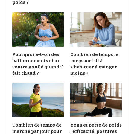
poids ?
Pourquoi a-t-on des
Combien de temps le
ballonnements et un
corps met-il à
ventre gonflé quand il
s’habituer à manger
fait chaud ?
moins ?
Combien de temps de
Yoga et perte de poids
marche par jour pour
: efficacité, postures