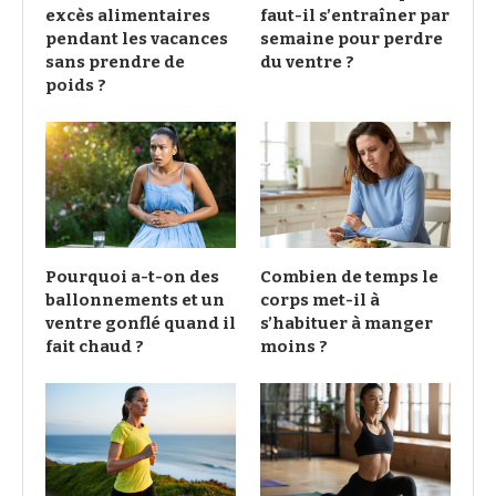
excès alimentaires
faut-il s’entraîner par
pendant les vacances
semaine pour perdre
sans prendre de
du ventre ?
poids ?
Pourquoi a-t-on des
Combien de temps le
ballonnements et un
corps met-il à
ventre gonflé quand il
s’habituer à manger
fait chaud ?
moins ?