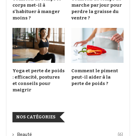
corps met-il à
marche par jour pour
s’habituer à manger
perdre la graisse du
moins ?
ventre ?
Yoga et perte de poids
Comment le piment
: efficacité, postures
peut-il aider à la
et conseils pour
perte de poids ?
maigrir
NOS CATÉGORIES
Beauté
(6)