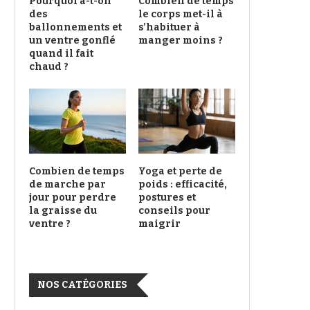
Pourquoi a-t-on
Combien de temps
des
le corps met-il à
ballonnements et
s’habituer à
un ventre gonflé
manger moins ?
quand il fait
chaud ?
Combien de temps
Yoga et perte de
de marche par
poids : efficacité,
jour pour perdre
postures et
la graisse du
conseils pour
ventre ?
maigrir
NOS CATÉGORIES