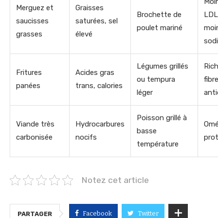
Moi
Merguez et
Graisses
Brochette de
LDL
saucisses
saturées, sel
poulet mariné
moi
grasses
élevé
sod
Légumes grillés
Ric
Fritures
Acides gras
ou tempura
fibr
panées
trans, calories
léger
ant
Poisson grillé à
Viande très
Hydrocarbures
Omé
basse
carbonisée
nocifs
pro
température
Notez cet article
Facebook
Twitter
PARTAGER