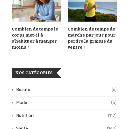
Combien de temps le
Combien de temps de
corps met-il à
marche par jour pour
s’habituer à manger
perdre la graisse du
moins ?
ventre ?
NOS CATÉGORIES
Beauté
(6)
Mode
(5)
Nutrition
(117)
Santé
(140)