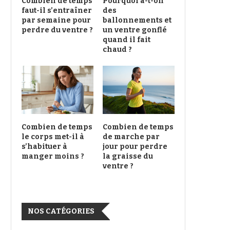
Combien de temps
Pourquoi a-t-on
faut-il s’entraîner
des
par semaine pour
ballonnements et
perdre du ventre ?
un ventre gonflé
quand il fait
chaud ?
Combien de temps
Combien de temps
le corps met-il à
de marche par
s’habituer à
jour pour perdre
manger moins ?
la graisse du
ventre ?
NOS CATÉGORIES