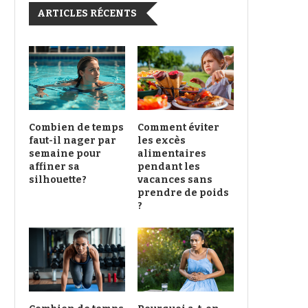
ARTICLES RÉCENTS
Combien de temps
Comment éviter
faut-il nager par
les excès
semaine pour
alimentaires
affiner sa
pendant les
silhouette?
vacances sans
prendre de poids
?