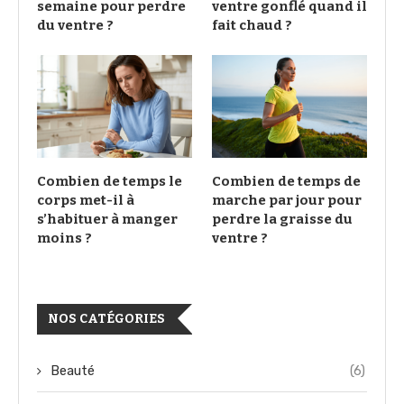
semaine pour perdre
ventre gonflé quand il
du ventre ?
fait chaud ?
Combien de temps le
Combien de temps de
corps met-il à
marche par jour pour
s’habituer à manger
perdre la graisse du
moins ?
ventre ?
NOS CATÉGORIES
Beauté
(6)