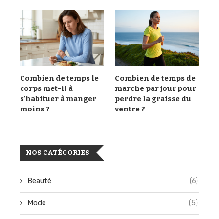
Combien de temps le
Combien de temps de
corps met-il à
marche par jour pour
s’habituer à manger
perdre la graisse du
moins ?
ventre ?
NOS CATÉGORIES
Beauté
(6)
Mode
(5)