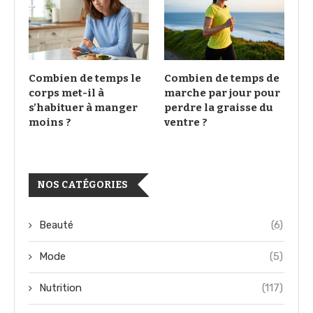
Combien de temps le
Combien de temps de
corps met-il à
marche par jour pour
s’habituer à manger
perdre la graisse du
moins ?
ventre ?
NOS CATÉGORIES
Beauté
(6)
Mode
(5)
Nutrition
(117)