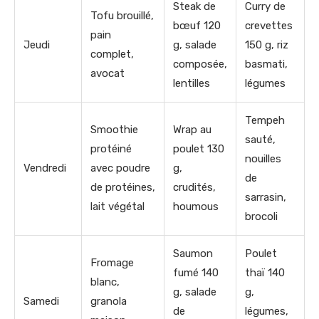
Steak de
Curry de
Tofu brouillé,
bœuf 120
crevettes
pain
Jeudi
g, salade
150 g, riz
complet,
composée,
basmati,
avocat
lentilles
légumes
Tempeh
Smoothie
Wrap au
sauté,
protéiné
poulet 130
nouilles
Vendredi
avec poudre
g,
de
de protéines,
crudités,
sarrasin,
lait végétal
houmous
brocoli
Saumon
Poulet
Fromage
fumé 140
thaï 140
blanc,
g, salade
g,
Samedi
granola
de
légumes,