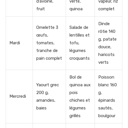
d’avoine,
verte,
vapeur, riz
fruit
quinoa
complet
Dinde
Omelette 3
Salade de
rôtie 140
œufs,
lentilles et
g, patate
Mardi
tomates,
tofu,
douce,
tranche de
légumes
haricots
pain complet
croquants
verts
Bol de
Poisson
Yaourt grec
quinoa aux
blanc 160
200 g,
pois
g,
Mercredi
amandes,
chiches et
épinards
baies
légumes
sautés,
grillés
boulgour