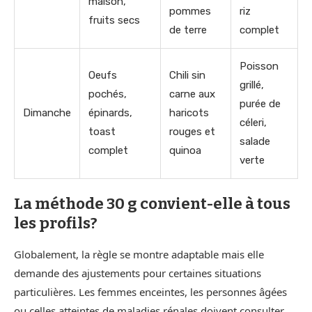
maison,
pommes
riz
fruits secs
de terre
complet
Poisson
Oeufs
Chili sin
grillé,
pochés,
carne aux
purée de
Dimanche
épinards,
haricots
céleri,
toast
rouges et
salade
complet
quinoa
verte
La méthode 30 g convient-elle à tous
les profils?
Globalement, la règle se montre adaptable mais elle
demande des ajustements pour certaines situations
particulières. Les femmes enceintes, les personnes âgées
ou celles atteintes de maladies rénales doivent consulter